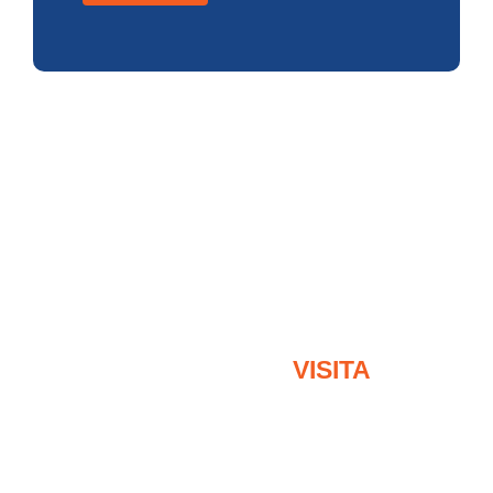
AGENDE SUA
VISITA
e conheça o Residencial Ilhas Gregas Itupeva!
Nome