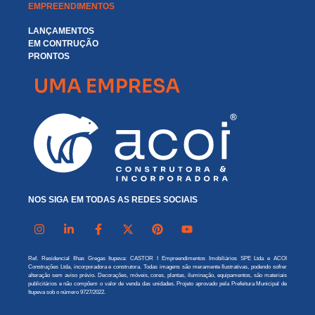
EMPREENDIMENTOS
LANÇAMENTOS
EM CONTRUÇÃO
PRONTOS
NOS SIGA EM TODAS AS REDES SOCIAIS
Ref. Residencial Ilhas Gregas Itupeva: CASTOR I Empreendimentos Imobiliários SPE Ltda e ACOI
Construções Ltda, incorporadora e construtora. Todas imagens são meramente Ilustrativas, podendo sofrer
alteração sem aviso prévio. Decorações, móveis, cores, plantas, iluminação, equipamentos, são materiais
publicitários e não compõem o valor de venda das unidades. Projeto aprovado pela Prefeitura Municipal de
Itupeva sob o número 9727/2022.